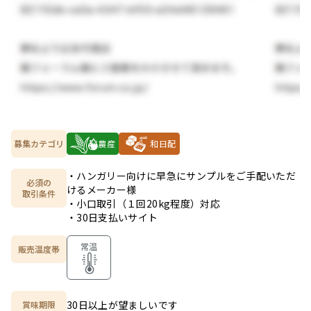
募集カテゴリ
農産
和日配
・ハンガリー向けに早急にサンプルをご手配いただ
必須の

けるメーカー様

取引条件
・小口取引（１回20kg程度）対応

・30日支払いサイト
常温
販売温度帯
30日以上が望ましいです
賞味期限