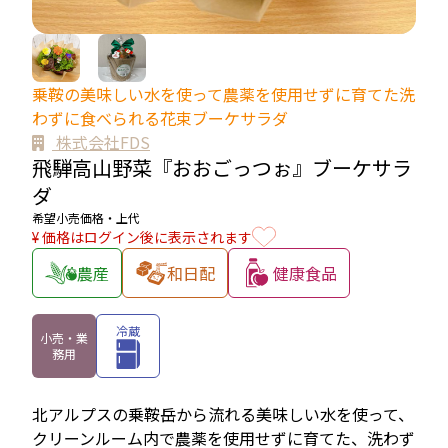
乗鞍の美味しい水を使って農薬を使用せずに育てた洗
わずに食べられる花束ブーケサラダ
株式会社FDS
飛騨高山野菜『おおごっつぉ』ブーケサラ
ダ
希望小売価格・上代
¥ 価格はログイン後に表示されます
農産
和日配
健康食品
冷蔵
小売・業
務用
北アルプスの乗鞍岳から流れる美味しい水を使って、
クリーンルーム内で農薬を使用せずに育てた、洗わず