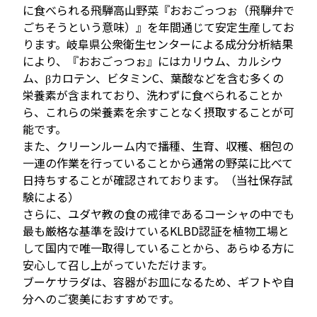
に食べられる飛騨高山野菜『おおごっつぉ（飛騨弁で
ごちそうという意味）』を年間通じて安定生産してお
ります。岐阜県公衆衛生センターによる成分分析結果
により、『おおごっつぉ』にはカリウム、カルシウ
ム、βカロテン、ビタミンC、葉酸などを含む多くの
栄養素が含まれており、洗わずに食べられることか
ら、これらの栄養素を余すことなく摂取することが可
能です。

また、クリーンルーム内で播種、生育、収穫、梱包の
一連の作業を行っていることから通常の野菜に比べて
日持ちすることが確認されております。（当社保存試
験による）

さらに、ユダヤ教の食の戒律であるコーシャの中でも
最も厳格な基準を設けているKLBD認証を植物工場と
して国内で唯一取得していることから、あらゆる方に
安心して召し上がっていただけます。

ブーケサラダは、容器がお皿になるため、ギフトや自
分へのご褒美におすすめです。