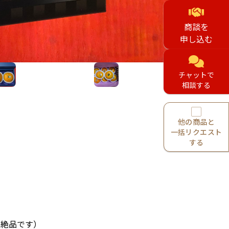
商談を
申し込む
チャットで
相談する
他の商品と
一括リクエスト
する
絶品です）
