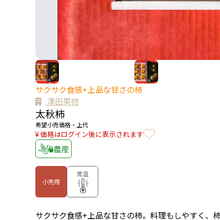
サクサク食感+上品な甘さの柿
澤田果物
太秋柿
希望小売価格・上代
¥ 価格はログイン後に表示されます
農産
常温
小売用
サクサク食感+上品な甘さの柿。料理もしやすく、柿