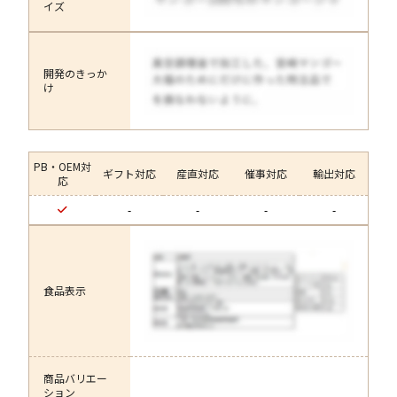
イズ
開発のきっか
け
PB・OEM対
ギフト対応
産直対応
催事対応
輸出対応
応
-
-
-
-
食品表示
商品バリエー
ション