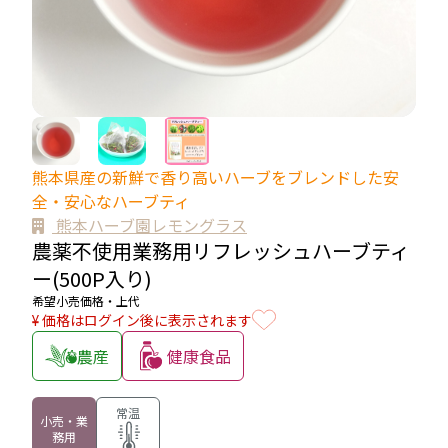
熊本県産の新鮮で香り高いハーブをブレンドした安
全・安心なハーブティ
熊本ハーブ園レモングラス
農薬不使用業務用リフレッシュハーブティ
ー(500P入り)
希望小売価格・上代
¥ 価格はログイン後に表示されます
農産
健康食品
常温
小売・業
務用