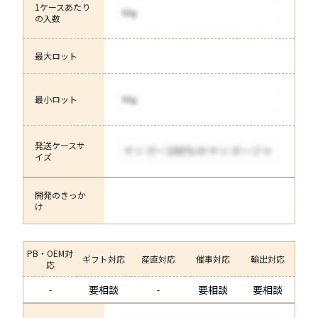
1ケースあたり
の入数
最大ロット
最小ロット
発送ケースサ
イズ
開発のきっか
け
PB・OEM対
ギフト対応
産直対応
催事対応
輸出対応
応
要相談
要相談
要相談
-
-