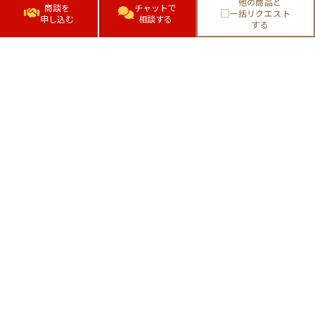
他の商品と
商談を
チャットで
一括リクエスト
申し込む
相談する
する
株式会社日庄マーケティング・ソリューション
東京都中央区日本橋人形町1-5-10
利用規約
運営会社
プライバシーポリシー
Copyright©2022 NISSHO Marketing solution , Inc. All Rights Reserved.