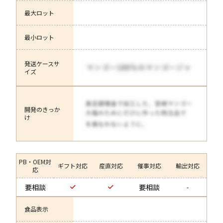
最大ロット
最小ロット
発送ケースサ
イズ
開発のきっか
け
PB・OEM対
ギフト対応
産直対応
催事対応
輸出対応
応
要相談
要相談
-
食品表示