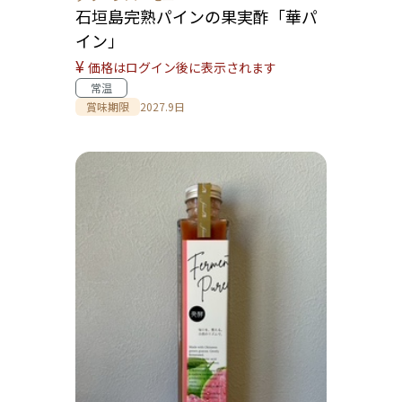
石垣島完熟パインの果実酢「華パ
イン」
¥
価格はログイン後に表示されます
常温
賞味期限
2027.9日