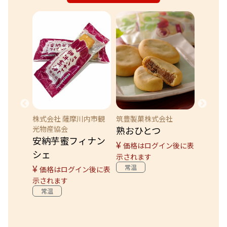
株式会社 薩摩川内市観
筑豊製菓株式会社
株式会
ージュ
光物産協会
熟おひとつ
博多あ
安納芋蜜フィナン
ス乳酸
¥
価格はログイン後に表
シェ
示されます
¥
ン後に表
価格
¥
常温
価格はログイン後に表
示され
示されます
常温
常温