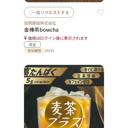
一括リクエストする
加賀建設株式会社
金棒茶bowcha
¥
価格はログイン後に表示されます
常温
賞味期限
360日