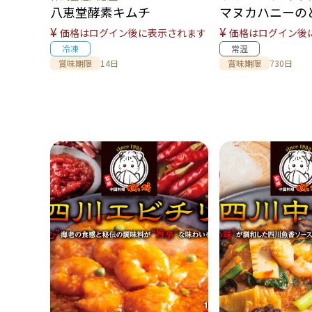
八恵堂酵素キムチ
マヌカハニーの
¥
¥
価格はログイン後に表示されます
価格はログイン後
冷凍
常温
賞味期限
14日
賞味期限
730日