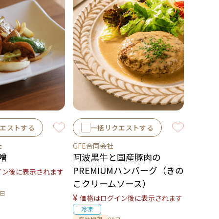
エストする
一括リクエストする
社
GFE合同会社
噌
阿波黒牛と国産豚肉の
PREMIUMハンバーグ（きの
イン後に表示されます
こクリームソース）
0日
¥
価格はログイン後に表示されます
冷凍