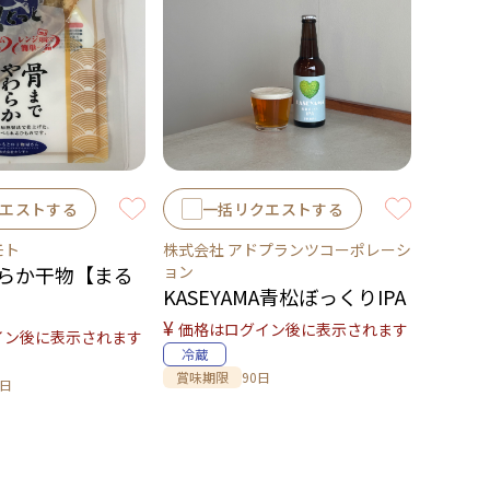
エストする
一括リクエストする
モト
株式会社 アドプランツコーポレーシ
らか干物【まる
ョン
KASEYAMA青松ぼっくりIPA
¥
価格はログイン後に表示されます
イン後に表示されます
冷蔵
賞味期限
90日
0日