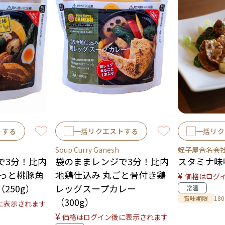
トする
一括リクエストする
一括リク
Soup Curry Ganesh
蛭子屋合名会
で3分！比内
袋のままレンジで3分！比内
スタミナ味
ろっと桃豚角
地鶏仕込み 丸ごと骨付き鶏
¥
価格はログ
250g）
レッグスープカレー
常温
賞味期限
18
（300g）
に表示されます
¥
価格はログイン後に表示されます