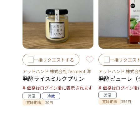
一括リクエストする
一括リクエス
アットハンド 株式会社 ferment.洋
アットハンド 株式会社 
発酵ライスミルクプリン
発酵ピューレ（
¥
¥
価格はログイン後に表示されます
価格はログイン後
常温
常温
冷蔵
賞味期限
359日
賞味期限
30日