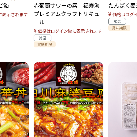
ど飴
赤葡萄サワーの素 福寿海
たんぱく麦
プレミアムクラフトリキュ
¥
に表示されます
価格はログ
ール
常温
賞味期限
¥
価格はログイン後に表示されます
常温
賞味期限