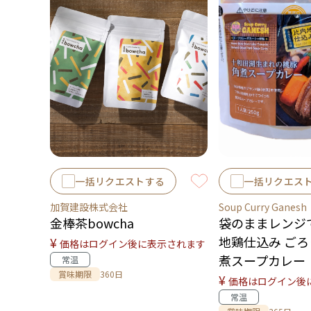
一括リクエストする
一括リクエス
加賀建設株式会社
Soup Curry Ganesh
金棒茶bowcha
袋のままレンジ
地鶏仕込み ご
¥
価格はログイン後に表示されます
煮スープカレー（
常温
賞味期限
360日
¥
価格はログイン後
常温