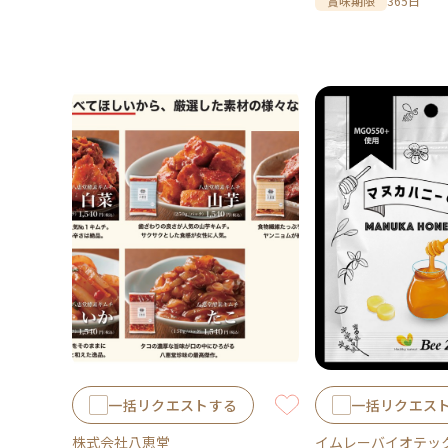
賞味期限
365日
一括リクエストする
一括リクエス
株式会社八恵堂
イムレーバイオテッ