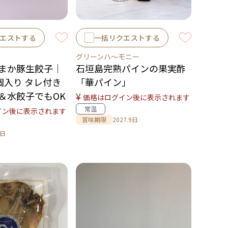
エストする
一括リクエストする
グリーンハ～モニー
まか豚生餃子｜
石垣島完熟パインの果実酢
個入り タレ付き
「華パイン」
＆水餃子でもOK
¥
価格はログイン後に表示されます
常温
イン後に表示されます
賞味期限
2027.9日
0日