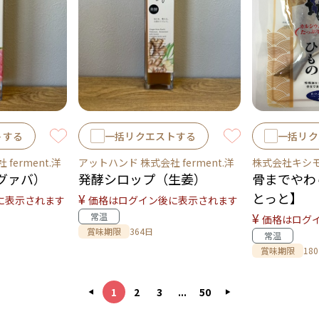
トする
一括リクエストする
一括リク
ferment.洋
アットハンド 株式会社 ferment.洋
株式会社キシ
グァバ）
発酵シロップ（生姜）
骨までやわ
とっと】
¥
に表示されます
価格はログイン後に表示されます
¥
常温
価格はログ
賞味期限
364日
常温
賞味期限
18
1
2
3
...
50
◀
▶