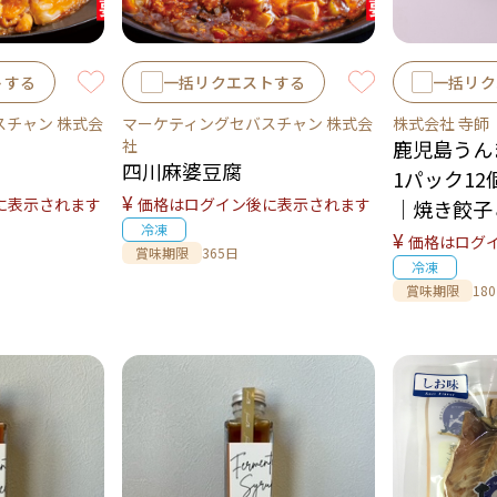
トする
一括リクエストする
一括リク
スチャン 株式会
マーケティングセバスチャン 株式会
株式会社 寺師
社
鹿児島うん
四川麻婆豆腐
1パック12
¥
に表示されます
価格はログイン後に表示されます
｜焼き餃子
冷凍
¥
価格はログ
賞味期限
365日
冷凍
賞味期限
18