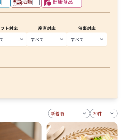
料
酒類
健康食品
ギフト対応
産直対応
催事対応