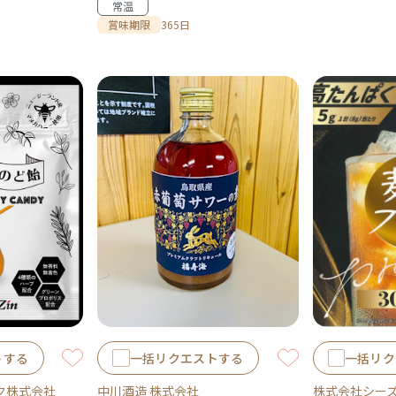
常温
賞味期限
365日
トする
一括リクエストする
一括リク
ク株式会社
中川酒造 株式会社
株式会社シー