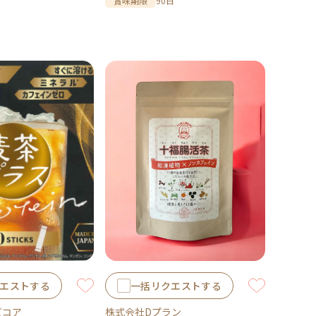
賞味期限
90日
エストする
一括リクエストする
ズコア
株式会社Dプラン