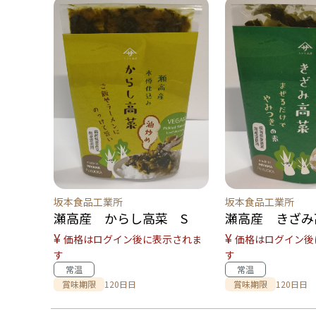
坂本食品工業所
坂本食品工業所
瀬高産 からし高菜 S
瀬高産 きざみ
¥
¥
価格はログイン後に表示されま
価格はログイン後
す
す
常温
常温
賞味期限
120日日
賞味期限
120日日