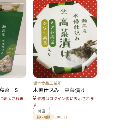
坂本食品工業所
高菜 S
木樽仕込み 高菜漬け
¥
に表示されま
価格はログイン後に表示されま
す
常温
賞味期限
120日日