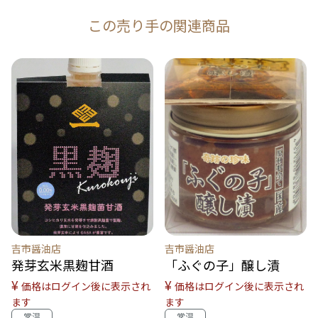
この売り手の関連商品
吉市醤油店
吉市醤油店
発芽玄米黒麹甘酒
「ふぐの子」醸し漬
¥
¥
価格はログイン後に表示され
価格はログイン後に表示され
ます
ます
常温
常温