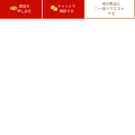
他の商品と
商談を
チャットで
一括リクエスト
申し込む
相談する
する
株式会社日庄マーケティング・ソリューション
東京都中央区日本橋人形町1-5-10
利用規約
運営会社
プライバシーポリシー
Copyright©2022 NISSHO Marketing solution , Inc. All Rights Reserved.