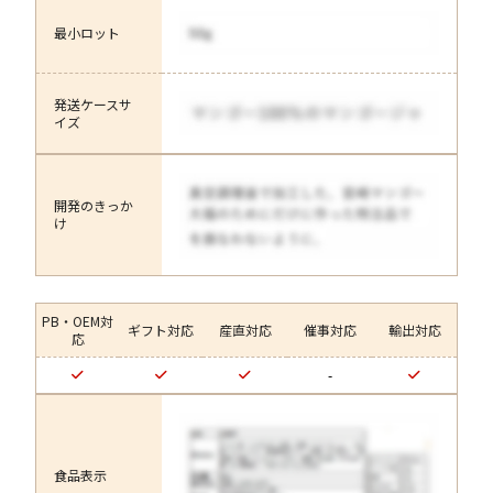
最小ロット
発送ケースサ
イズ
開発のきっか
け
PB・OEM対
ギフト対応
産直対応
催事対応
輸出対応
応
-
食品表示