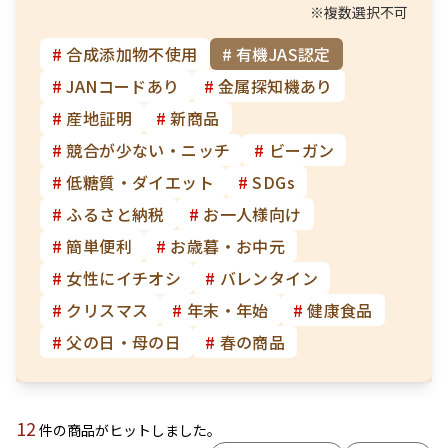
※複数選択不可
#
合成添加物不使用
#
有機JAS認定
#
JANコードあり
#
金属探知機あり
#
産地証明
#
新商品
#
競合が少ない・ニッチ
#
ビーガン
#
低糖質・ダイエット
#
SDGs
#
ふるさと納税
#
お一人様向け
#
簡単便利
#
お歳暮・お中元
#
女性にイチオシ
#
バレンタイン
#
クリスマス
#
年末・年始
#
健康食品
#
父の日・母の日
#
春の商品
12
件の商品がヒットしました。