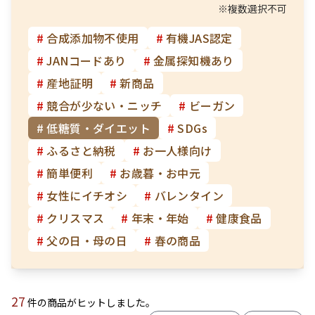
※複数選択不可
#
合成添加物不使用
#
有機JAS認定
#
JANコードあり
#
金属探知機あり
#
産地証明
#
新商品
#
競合が少ない・ニッチ
#
ビーガン
#
低糖質・ダイエット
#
SDGs
#
ふるさと納税
#
お一人様向け
#
簡単便利
#
お歳暮・お中元
#
女性にイチオシ
#
バレンタイン
#
クリスマス
#
年末・年始
#
健康食品
#
父の日・母の日
#
春の商品
27
件の商品がヒットしました。