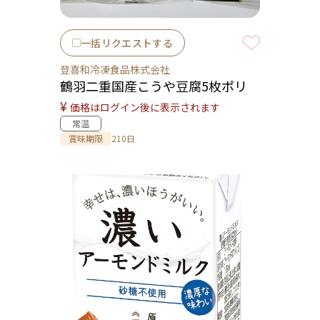
一括リクエストする
登喜和冷凍食品株式会社
鶴羽二重国産こうや豆腐5枚ポリ
¥
価格はログイン後に表示されます
常温
賞味期限
210日