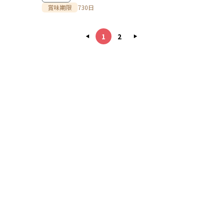
賞味期限
730日
1
2
◀
▶