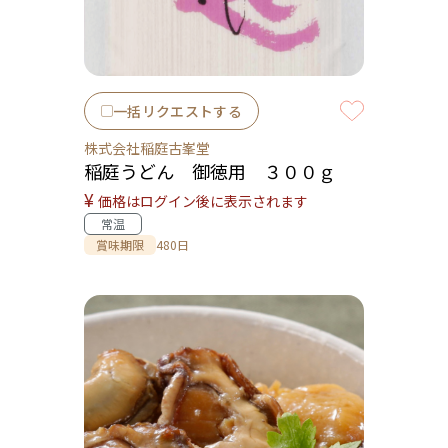
一括リクエストする
株式会社稲庭古峯堂
稲庭うどん 御徳用 ３００ｇ
¥
価格はログイン後に表示されます
常温
賞味期限
480日