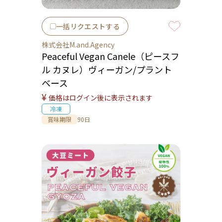
一括リクエストする
株式会社M.and.Agency
Peaceful Vegan Canele（ピースフ
ル カヌレ）ヴィーガン/プラント
ベース
¥
価格はログイン後に表示されます
冷凍
賞味期限
90日