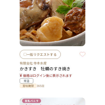
一括リクエストする
有限会社 寺本水産
かきすき 牡蠣のすき焼き
¥
価格はログイン後に表示されます
常温
賞味期限
365日