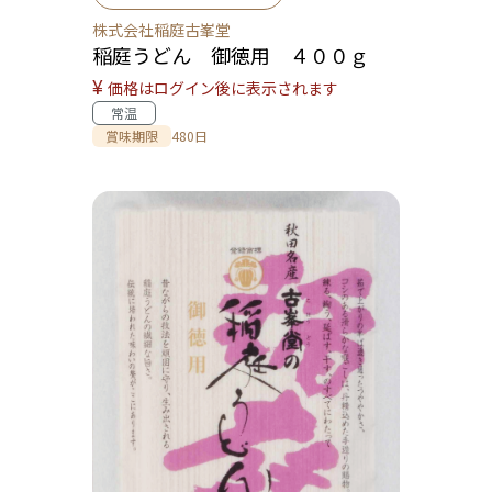
株式会社稲庭古峯堂
稲庭うどん 御徳用 ４００ｇ
¥
価格はログイン後に表示されます
常温
賞味期限
480日