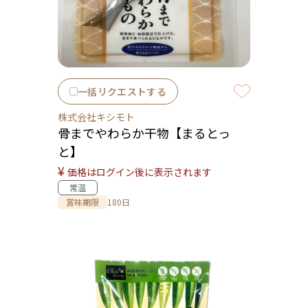
一括リクエストする
株式会社キシモト
骨までやわらか干物【まるとっ
と】
¥
価格はログイン後に表示されます
常温
賞味期限
180日