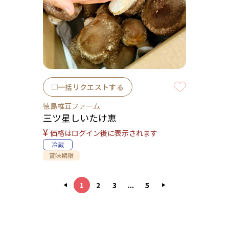
一括リクエストする
徳島椎茸ファーム
三ツ星しいたけ恵
¥
価格はログイン後に表示されます
冷蔵
賞味期限
1
2
3
...
5
◀
▶