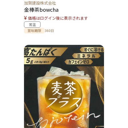
加賀建設株式会社
金棒茶bowcha
¥
価格はログイン後に表示されます
常温
賞味期限
360日