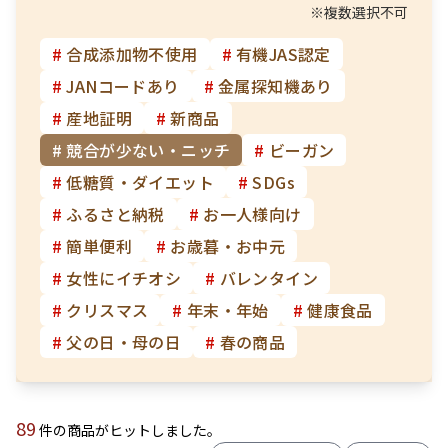
※複数選択不可
#
合成添加物不使用
#
有機JAS認定
#
JANコードあり
#
金属探知機あり
#
産地証明
#
新商品
#
競合が少ない・ニッチ
#
ビーガン
#
低糖質・ダイエット
#
SDGs
#
ふるさと納税
#
お一人様向け
#
簡単便利
#
お歳暮・お中元
#
女性にイチオシ
#
バレンタイン
#
クリスマス
#
年末・年始
#
健康食品
#
父の日・母の日
#
春の商品
89
件の商品がヒットしました。