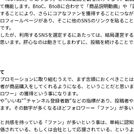
して機能します。BtoC、BtoBに合わせて「商品説明動画」や
することにより、さらにコアなファンを獲得することにつなが
プロフィールページがあり、そこに他のSNSのリンクを貼ること
です。
したが、利用するSNSを選定するにあたっては、結局運営す
思います。肝心なのは飽きてしまわずに、投稿を続けることで
いて
たプロモーションに取り組むうえで、まず念頭におくべきこと
者が商品購入をしてくれるようになる、ということだと思いま
ロワー」の獲得という事になります。
数“や”いいね“”チャンネル登録者数“などの指標があり、投稿者
ます。その数字が多くなるほどフォロワー＝「ファン」が多い
と共感を持っている「ファン」が多いという事は、単純に認知
価されている、もしくは会社として応援されている、というよ