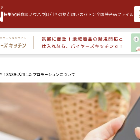
特集
実践商談ノウハウ
目利きの視点
想いのバトン
全国特産品ファイル
き！SNSを活用したプロモーションについて