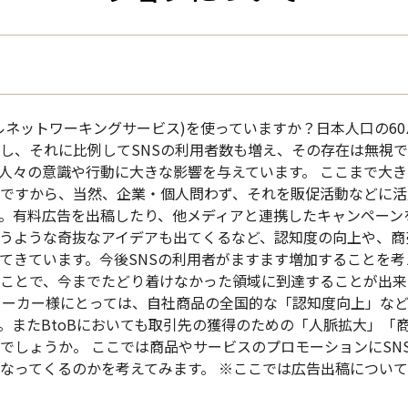
ャルネットワーキングサービス)を使っていますか？日本人口の6
し、それに比例してSNSの利用者数も増え、その存在は無視
人々の意識や行動に大きな影響を与えています。 ここまで大
ですから、当然、企業・個人問わず、それを販促活動などに活
。有料広告を出稿したり、他メディアと連携したキャンペーン
うような奇抜なアイデアも出てくるなど、認知度の向上や、商
てきています。今後SNSの利用者がますます増加することを
ることで、今までたどり着けなかった領域に到達することが出
メーカー様にとっては、自社商品の全国的な「認知度向上」など
。またBtoBにおいても取引先の獲得のための「人脈拡大」「
でしょうか。 ここでは商品やサービスのプロモーションにSN
なってくるのかを考えてみます。 ※ここでは広告出稿につい