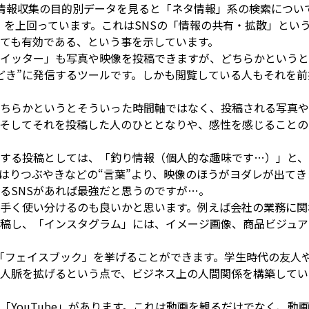
情報収集の目的別データを見ると「ネタ情報」系の検索について
検索」を上回っています。これはSNSの「情報の共有・拡散」とい
ても有効である、という事を示しています。
ツイッター」も写真や映像を投稿できますが、どちらかという
どき”に発信するツールです。しかも閲覧している人もそれを
ちらかというとそういった時間軸ではなく、投稿される写真や
そしてそれを投稿した人のひととなりや、感性を感じることの
する投稿としては、「釣り情報（個人的な趣味です…）」と、
はりつぶやきなどの“言葉”より、映像のほうがヨダレが出てき
るSNSがあれば最強だと思うのですが…。
上手く使い分けるのも良いかと思います。例えば会社の業務に
稿し、「インスタグラム」には、イメージ画像、商品ビジュア
は「フェイスブック」を挙げることができます。学生時代の友人
人脈を拡げるという点で、ビジネス上の人間関係を構築してい
「YouTube」があります。これは動画を観るだけでなく、動画