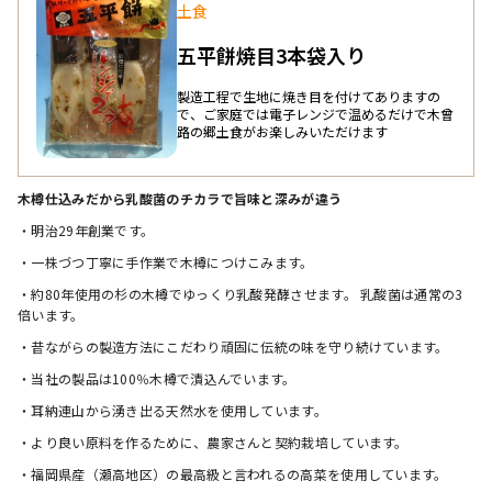
土食
五平餅焼目3本袋入り
製造工程で生地に焼き目を付けてありますの
で、ご家庭では電子レンジで温めるだけで木曾
路の郷土食がお楽しみいただけます
木樽仕込みだから乳酸菌のチカラで旨味と深みが違う
・明治29年創業です。
・一株づつ丁寧に手作業で木樽につけこみます。
・約80年使用の杉の木樽でゆっくり乳酸発酵させます。	乳酸菌は通常の3
倍います。
・昔ながらの製造方法にこだわり頑固に伝統の味を守り続けています。
・当社の製品は100％木樽で漬込んでいます。
・耳納連山から湧き出る天然水を使用しています。
・より良い原料を作るために、農家さんと契約栽培しています。
・福岡県産（瀬高地区）の最高級と言われるの高菜を使用しています。