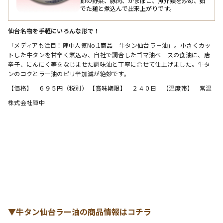
節の野菜、豚肉、かまぼこ、魚介類を炒め、茹
でた麺と煮込んで出来上がりです。
仙台名物を手軽にいろんな形で！
「メディアも注目！陣中人気No.1商品　牛タン仙台ラ－油」。小さくカッ
トした牛タンを甘辛く煮込み、自社で調合したゴマ油ベ－スの食油に、唐
辛子、にんにく等をなじませた調味油と丁寧に合せて仕上げました。牛タ
ンのコクとラー油のピリ辛加減が絶妙です。
【価格】　６９５円（税別） 【賞味期限】　２４０日　【温度帯】　常温
株式会社陣中
▼牛タン仙台ラー油の商品情報はコチラ