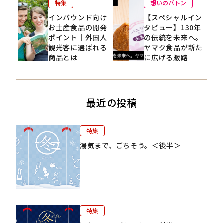
特集
想いのバトン
インバウンド向け
【スペシャルイン
お土産食品の開発
タビュー】130年
ポイント｜外国人
の伝統を未来へ。
観光客に選ばれる
ヤマク食品が新た
商品とは
に広げる販路
最近の投稿
特集
湯気まで、ごちそう。＜後半＞
特集