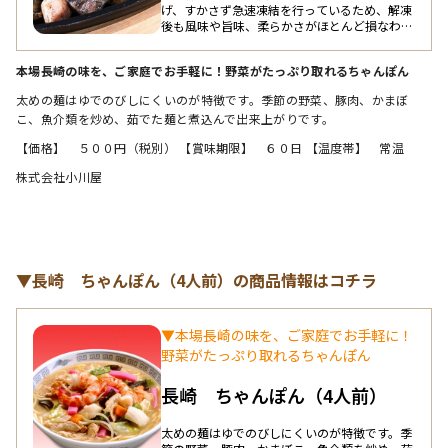
げ、すかさず急速凍結を行っているため、解凍
後も風味や旨味、柔らかさがほとんど損なわれ
ません。極上の素材と技術によって誕生した夢
創鶏の炭火焼。焼きたてそのままのおいしさ
本場長崎の味を、ご家庭でお手軽に！野菜がたっぷり取れるちゃんぽん
を、お楽しみください。 ※業務用規格もござ
います。
太めの麺はゆでのびしにくいのが特徴です。季節の野菜、豚肉、かまぼ
こ、魚介類を炒め、茹でた麺と煮込んで出来上がりです。
【価格】　５００円（税別） 【賞味期限】　６０日 【温度帯】　常温
株式会社小川屋
▼長崎 ちゃんぽん（4人前）の商品情報はコチラ
▼本場長崎の味を、ご家庭でお手軽に！
野菜がたっぷり取れるちゃんぽん
長崎 ちゃんぽん（4人前）
太めの麺はゆでのびしにくいのが特徴です。季