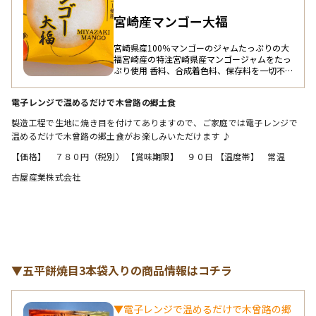
宮崎産マンゴー大福
宮崎県産100％マンゴーのジャムたっぷりの大
福宮崎産の特注宮崎県産マンゴージャムをたっ
ぷり使用 香料、合成着色料、保存料を一切不
使用 アイス感覚で食べられる 製造後すぐに急
速冷凍してうまみを閉じ込めていますので、ア
電子レンジで温めるだけで木曾路の郷土食 
イス感覚で、解凍してやわらかい大福として味
わうことが出来ます。 ８個入ギフト、御中元、
製造工程で生地に焼き目を付けてありますので、ご家庭では電子レンジで
お歳暮など贈答品もあります
温めるだけで木曾路の郷土食がお楽しみいただけます ♪
【価格】　７８０円（税別） 【賞味期限】　９０日 【温度帯】　常温 
古屋産業株式会社
▼五平餅焼目3本袋入りの商品情報はコチラ
▼電子レンジで温めるだけで木曾路の郷