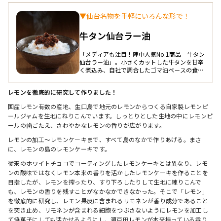
▼仙台名物を手軽にいろんな形で！
牛タン仙台ラー油
「メディアも注目！陣中人気No.1商品 牛タン
仙台ラ－油」。小さくカットした牛タンを甘辛
く煮込み、自社で調合したゴマ油ベ－スの食油
に、唐辛子、にんにく等をなじませた調味油と
丁寧に合せて仕上げました。牛タンのコクとラ
レモンを徹底的に研究して作りました！
ー油のピリ辛加減が絶妙です。
国産レモン有数の産地、生口島で地元のレモンからつくる自家製レモンピ
ールジャムを生地にねりこんでいます。しっとりとした生地の中にレモンピ
ールの歯ごたえ、さわやかなレモンの香りが広がります。
レモンの加工～レモンケーキまで、すべて島のなかで作りあげる。まさ
に、レモンの島のレモンケーキです。
従来のホワイトチョコでコーティングしたレモンケーキとは異なり、レモ
ンの酸味ではなくレモン本来の香りを活かしたレモンケーキを作ることを
目指したが、レモンを搾ったり、すり下ろしたりして生地に練りこんで
も、レモンの香りを残すことがなかなかできなかった。そこで「レモン」
を徹底的に研究し、レモン果皮に含まれるリモネンが香り成分であること
を突き止め、リモネンが含まれる細胞をつぶさないようにレモンを加工し
て焼菓子にしても活かせるようにし、瀬戸田レモンが本来持っている香り