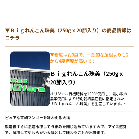
コレートですが、食べている間に粗挽き茶葉が
口の中に広がり、最後まで口の中でお茶感が残
り、まるでお茶を食べているような感じになう
ように仕上げています。「茶葉を食べるスイー
ツ」と呼んでいます。
▼Ｂｉｇれんこん珠美（250g x 20節入り）の商品情報は
コチラ
▼糖度は約9度で、一般的な蓮根よりも2
から4度糖度が高いです！
Ｂｉｇれんこん珠美（250g x
20節入り）
オリジナル有機肥料を100％使用し、最小限の
農薬使用により特別栽培農産物に指定された
「Ｂｉｇれんこん珠美」を生産しています。糖
度は約9度で、一般的な蓮根よりも2から4度糖
度が高いです。 「Ｂｉｇれんこん珠美」は、美
ピュアな宮崎マンゴーを味わえる大福
肌効果のあるビタミンC、むくみを解消するカ
リウム、腸内環境を整える食物繊維、老化を防
製造後すぐに急速冷凍してうまみを閉じ込めていますので、アイス感覚
止するタンニンが多く含まれているため、健康
で、解凍してやわらかい大福として味わうことが出来ます。
を意識している方にお勧めです。