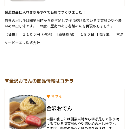
通常の3倍います。 ・昔ながらの製造方法にこ
だわり頑固に伝統の味を守り続けています。 ・
当社の製品は100％木樽で漬込んでいます。 ・
製造食品仕入れさきもすべて石川でつくりました！ 
耳納連山から湧き出る天然水を使用していま
す。 ・より良い原料を作るために、農家さんと
自慢の出し汁は開業当時から継ぎ足しで作り続けるている関東風のやや濃
契約栽培しています。 ・福岡県産（瀬高地区）
いめの出し汁です。この度、歴史のある老舗の味を再現致しました。
の最高級と言われるの高菜を使用しています。
・食べきりサイズの70ｇです。個食やちょっと
【価格】　１１００円（税別） 【賞味期限】　１８０日 【温度帯】　常温 
した手土産品になります。 ・相性の良い油を使
って炒める事で、旨味や風味が増します。適度
ケービーエフ株式会社
な唐辛子を加え、ちょっとピリ辛に仕上げてい
ます。
▼金沢おでんの商品情報はコチラ
▼おでん
金沢おでん
自慢の出し汁は開業当時から継ぎ足しで作り続
けるている関東風のやや濃いめの出し汁です。
この度、歴史のある老舗の味を再現致しまし