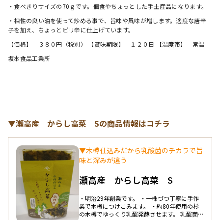
・食べきりサイズの70ｇです。個食やちょっとした手土産品になります。
・相性の良い油を使って炒める事で、旨味や風味が増します。適度な唐辛
子を加え、ちょっとピリ辛に仕上げています。
【価格】　３８０円（税別） 【賞味期限】　１２０日 【温度帯】　常温 
坂本食品工業所
▼瀬高産 からし高菜 Sの商品情報はコチラ
▼木樽仕込みだから乳酸菌のチカラで旨
味と深みが違う
瀬高産 からし高菜 S
・明治29年創業です。 ・一株づつ丁寧に手作
業で木樽につけこみます。 ・約80年使用の杉
の木樽でゆっくり乳酸発酵させます。 乳酸菌は