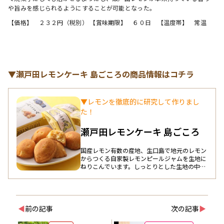
や旨みを感じられるようにすることが可能となった。
【価格】　２３２円（税別） 【賞味期限】　６０日　【温度帯】　常温
▼瀬戸田レモンケーキ 島ごころの商品情報はコチラ
▼レモンを徹底的に研究して作りまし
た！
瀬戸田レモンケーキ 島ごころ
国産レモン有数の産地、生口島で地元のレモン
からつくる自家製レモンピールジャムを生地に
ねりこんでいます。しっとりとした生地の中に
レモンピールの歯ごたえ、さわやかなレモンの
香りが広がります。 レモンの加工～レモンケー
キまで、すべて島のなかで作りあげる。まさ
に、レモンの島のレモンケーキです。
◀
前の記事
次の記事
▶