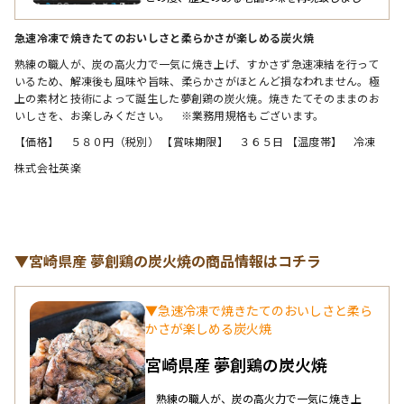
た。 また、製造食品仕入れさきもすべて石川
でつくりました。
急速冷凍で焼きたてのおいしさと柔らかさが楽しめる炭火焼
熟練の職人が、炭の高火力で一気に焼き上げ、すかさず急速凍結を行って
いるため、解凍後も風味や旨味、柔らかさがほとんど損なわれません。極
上の素材と技術によって誕生した夢創鶏の炭火焼。焼きたてそのままのお
いしさを、お楽しみください。　※業務用規格もございます。
【価格】　５８０円（税別） 【賞味期限】　３６５日 【温度帯】　冷凍
株式会社英楽
▼宮崎県産 夢創鶏の炭火焼の商品情報はコチラ
▼急速冷凍で焼きたてのおいしさと柔ら
かさが楽しめる炭火焼
宮崎県産 夢創鶏の炭火焼
熟練の職人が、炭の高火力で一気に焼き上