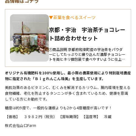
品情報はコチラ
▼茶葉を食べるスイーツ
京都・宇治 宇治茶チョコレー
ト詰め合わせセット
①商品説明 京都府和束町産の宇治茶をパウダ
ーにしてたっぷりと練り込んだ濃厚チョコレー
トを両ヒネリ個包装で食べやすいように仕上げ
てあります。抹茶・ほうじ茶の濃厚な茶葉の香
りと、口の中で、「うわあ～、ホンマお茶や
オリジナル有機肥料を100％使用し、最小限の農薬使用により特別栽培農産
～」と、最後までお茶感が味わえる国内製造の
物に指定された「Ｂｉｇれんこん珠美」を生産しています。
チョコレートです。 ②産地のこだわり 原料に
利用している茶葉は京都府和束町産の宇治茶
美肌効果のあるビタミンC、むくみを解消するカリウム、腸内環境を整える
100％をパウダーにしております。他県産の宇
食物繊維、老化を防止するタンニンが多く含まれているため、健康を意識
治茶とブレンドしておりません。 ③原料のこ
だわり 茶葉栽培品種・生産方法にこだわり、
している方にお勧めです。
茶葉生産者が明確でトレーサビリティがはっき
糖度は約9度で、一般的な蓮根よりも2から4度糖度が高いです！
りしていて、生産者の顔が見える安心で上質な
シングルオリジンの茶葉を原料にしておりま
【価格】　３９８２円（税別） 【賞味期限】 【温度帯】　冷蔵
す。 ④作り手のこだわり 口当たりの滑らかさ
が高級チョコと言われていますが、茶葉を味わ
株式会社山口Farm
って頂く為にわざと茶葉を粗挽きにしてチョコ
レートに練り込み、少しざらつき感のあるチョ