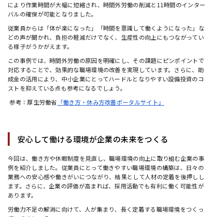
により作業時間が大幅に短縮され、時間外労働の削減と11時間のインター
バルの確保が可能となりました。
従業員からは「体が楽になった」「時間を意識して働くようになった」な
どの声が聞かれ、負担の軽減だけでなく、生産性の向上にもつながってい
る様子がうかがえます。
この事例では、時間外労働の原因を明確にし、その課題にピンポイントで
対応することで、効果的な職場環境の改善を実現しています。さらに、助
成金の活用により、中小企業にとってハードルとなりやすい設備投資のコ
ストを抑えている点も参考になるでしょう。
 参考：厚生労働省
「働き方・休み方改善ポータルサイト」
安心して働ける環境が企業の未来をつくる
今回は、働き方や休暇制度を見直し、職場環境の向上に取り組む企業の事
例を紹介しました。従業員にとって働きやすい職場環境の構築は、日々の
業務への安心感や働きがいにつながり、結果として人材の定着を後押しし
ます。さらに、企業の評価が高まれば、採用活動でも有利に働く可能性が
あります。
労働力不足の解消に向けて、人が集まり、長く定着する職場環境をつくっ