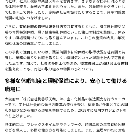
同社は、社員に複数の業務スキルを習得させ、さまざまな仕事に対応でき
る体制を整え、業務の平準化を図りました。また、残業時間をグラフ化し
て社員同士で共有したり、定時退社日を設けたりすることで、月平均残業
時間の削減につなげました。
さらに、
有給休暇の取得状況を社内で共有する
とともに、誕生日休暇や父
親の育児特別休暇、母子健康特別休暇といった独自の制度を整備し、休み
やすい職場環境づくりにも取り組んでいます。これらの施策の結果、年次
有給休暇の取得率が向上しました。
この事例で注目したいのは、残業時間や有給休暇の取得状況を社員間で共
有し、業務の偏りや休暇を取りにくい雰囲気といった課題を社内で可視化
した点です。加えて、社員の多能工化を進め、
従業員同士が助け合える体制
を整えた
ことも、同社の取り組みの特徴のひとつです。
多様な休暇制度と理解促進により、安心して働ける
職場に
大阪府の「株式会社桃谷順天館」は、主に化粧品の製造販売を行うメーカ
ーです。同社は社会的な働き方改革の流れを受け、従業員が仕事と生活の調
和を図りながら働ける環境を整備するため、2018年に社内プロジェクトを
立ち上げました。
具体的には、フレックスタイム制やテレワーク、時間単位の年次有給休暇
などを導入し、多様な働き方を可能にしました。また、生理やPMSに対応