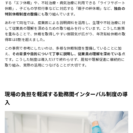
する「エフ休暇」や、不妊治療・病気治療に利用できる「ライフサポート
休暇」、子どもの学校行事などに対応する「親子の絆休暇」など、
独自の
特別休暇制度の整備
にも取り組んでいます。
あわせて同社では、産業医による説明資料を活用し、生理や不妊治療に対
して従業員の理解を深めるための取り組みを行っています。こうした施策
を重ねることで、休暇を取得しやすい雰囲気が広がり、年次有給休暇の取
得率は8割を超えました。
この事例で参考にしたいのは、多様な休暇制度を整備していることに加
え、
その背景や目的について丁寧に説明し、従業員の理解を深めている
点
です。こうした制度は導入だけで終わらせず、周知や理解促進に継続的に
取り組み、実際の活用につなげることが大切です。
現場の負担を軽減する勤務間インターバル制度の導
入